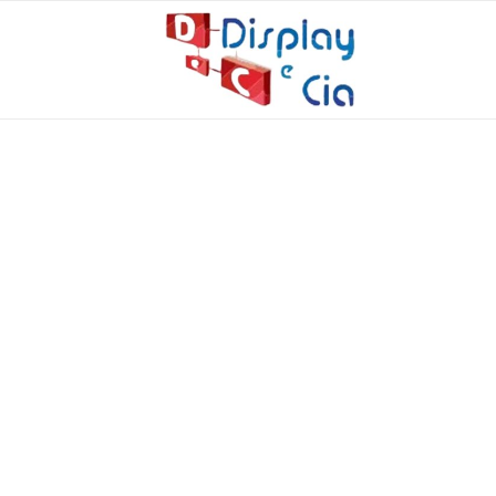
GÔNDOLAS NO JA
10 de dezembro de 2025
Como escolher a melhor fábrica de gôndolas para o s