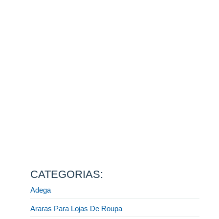
Como montar a sua loja para o Natal e encantar clientes
desde a vitrine até o caixa
13 de agosto de 2025
Ler mais
Fornecedor de móveis para lojas: descubra como
escolher a melhor opção do mercado!
31 de julho de 2025
Ler mais
Display e CIA: a melhor fábrica de móveis planejados
para lojista
31 de julho de 2025
Ler mais
Quais móveis preciso para montar uma loja de roupas?
[GUIA COMPLETO]
31 de julho de 2025
Ler mais
CATEGORIAS:
Adega
Araras Para Lojas De Roupa