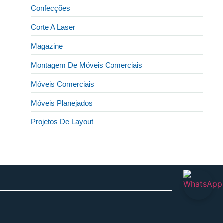
Confecções
Corte A Laser
Magazine
Montagem De Móveis Comerciais
Móveis Comerciais
Móveis Planejados
Projetos De Layout