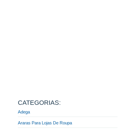
Como montar a sua loja para o Natal e encantar clientes
desde a vitrine até o caixa
13 de agosto de 2025
Ler mais
Fornecedor de móveis para lojas: descubra como
escolher a melhor opção do mercado!
31 de julho de 2025
Ler mais
Display e CIA: a melhor fábrica de móveis planejados
para lojista
31 de julho de 2025
Ler mais
Quais móveis preciso para montar uma loja de roupas?
[GUIA COMPLETO]
31 de julho de 2025
Ler mais
CATEGORIAS:
Adega
Araras Para Lojas De Roupa