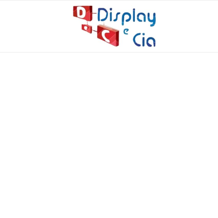
QUAL O MELHOR 
24 de novembro de 2025
Display e Cia: sua fábrica de expositores!