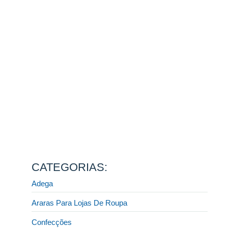
13 de agosto de 2025
Ler mais
Fornecedor de móveis para lojas: descubra como
escolher a melhor opção do mercado!
31 de julho de 2025
Ler mais
Display e CIA: a melhor fábrica de móveis planejados
para lojista
31 de julho de 2025
Ler mais
Quais móveis preciso para montar uma loja de roupas?
[GUIA COMPLETO]
31 de julho de 2025
Ler mais
CATEGORIAS:
Adega
Araras Para Lojas De Roupa
Confecções