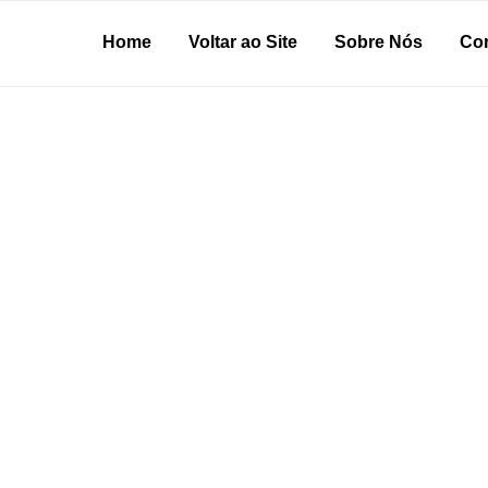
Home
Voltar ao Site
Sobre Nós
Cor
DOS EM SP
ara lojista