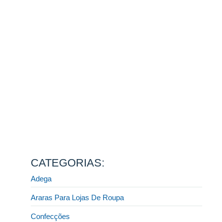
13 de agosto de 2025
Ler mais
Fornecedor de móveis para lojas: descubra como
escolher a melhor opção do mercado!
31 de julho de 2025
Ler mais
Display e CIA: a melhor fábrica de móveis planejados
para lojista
31 de julho de 2025
Ler mais
Quais móveis preciso para montar uma loja de roupas?
[GUIA COMPLETO]
31 de julho de 2025
Ler mais
CATEGORIAS:
Adega
Araras Para Lojas De Roupa
Confecções