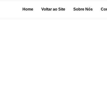
Home
Voltar ao Site
Sobre Nós
Cor
24 de novembro de 2025
 de Vasconcelos
Display e Cia: sua fábrica de expositores!