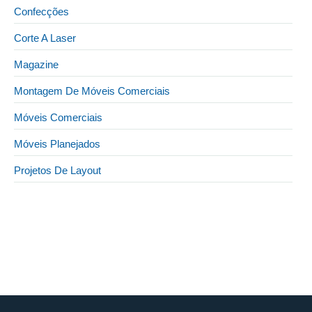
Confecções
Corte A Laser
Magazine
Montagem De Móveis Comerciais
Móveis Comerciais
Móveis Planejados
Projetos De Layout
22 de janeiro de 2026
Móveis planejados para loja de roupa: maximize
cada centímetro