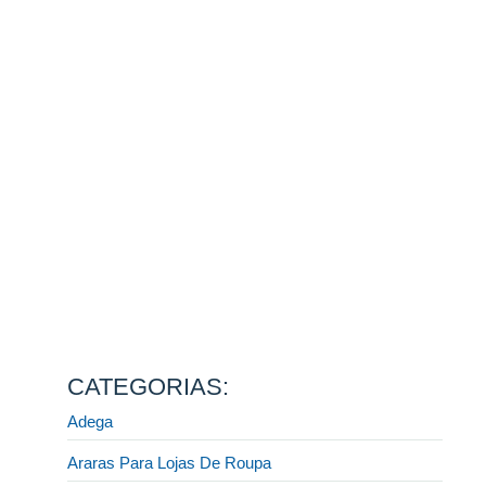
Como montar a sua loja para o Natal e encantar clientes
desde a vitrine até o caixa
13 de agosto de 2025
Ler mais
Fornecedor de móveis para lojas: descubra como
escolher a melhor opção do mercado!
31 de julho de 2025
Ler mais
Display e CIA: a melhor fábrica de móveis planejados
para lojista
31 de julho de 2025
Ler mais
Quais móveis preciso para montar uma loja de roupas?
[GUIA COMPLETO]
31 de julho de 2025
Ler mais
CATEGORIAS:
Adega
Araras Para Lojas De Roupa