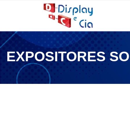
EXPOSITORES SO
24 de novembro de 2025
24 de novem
Display e Cia: sua fábrica de expositores!
Como escol