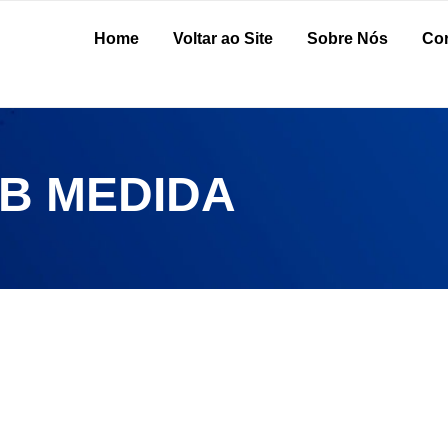
Home
Voltar ao Site
Sobre Nós
Cor
B MEDIDA
bro de 2025
her os melhores expositores de roupas para lojas