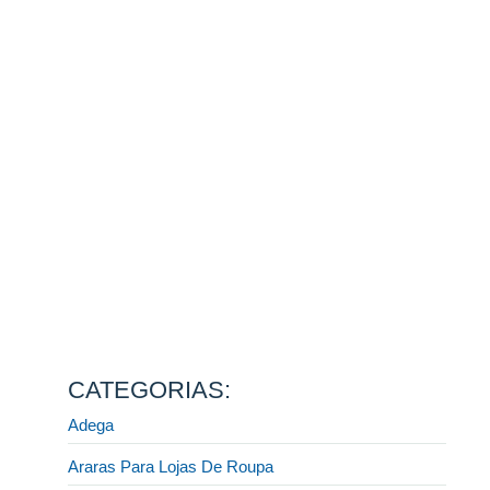
Como montar a sua loja para o Natal e encantar clientes
desde a vitrine até o caixa
13 de agosto de 2025
Ler mais
Fornecedor de móveis para lojas: descubra como
escolher a melhor opção do mercado!
31 de julho de 2025
Ler mais
Display e CIA: a melhor fábrica de móveis planejados
para lojista
31 de julho de 2025
Ler mais
Quais móveis preciso para montar uma loja de roupas?
[GUIA COMPLETO]
31 de julho de 2025
Ler mais
CATEGORIAS:
Adega
Araras Para Lojas De Roupa