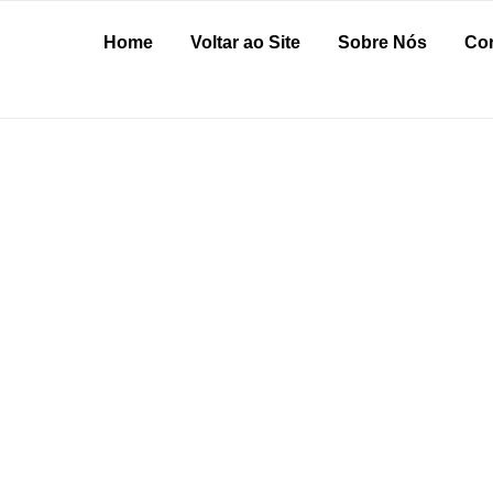
Home
Voltar ao Site
Sobre Nós
Cor
OUPAS
e e custo-benefício