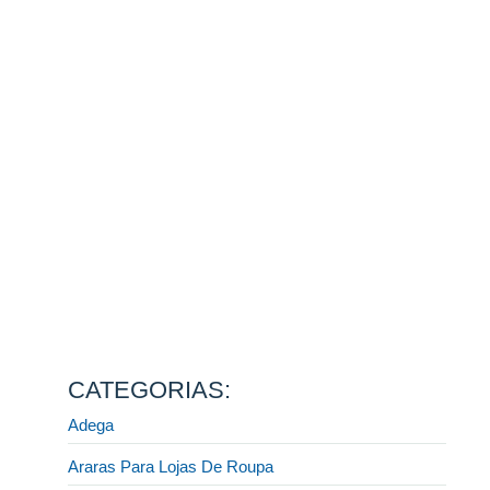
Como montar a sua loja para o Natal e encantar clientes
desde a vitrine até o caixa
13 de agosto de 2025
Ler mais
Fornecedor de móveis para lojas: descubra como
escolher a melhor opção do mercado!
31 de julho de 2025
Ler mais
Display e CIA: a melhor fábrica de móveis planejados
para lojista
31 de julho de 2025
Ler mais
Quais móveis preciso para montar uma loja de roupas?
[GUIA COMPLETO]
31 de julho de 2025
Ler mais
CATEGORIAS:
Adega
Araras Para Lojas De Roupa